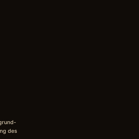
rgrund-
ang des