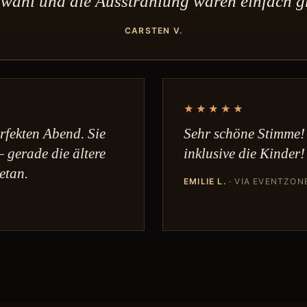
ahl und die Ausstrahlung waren einfach g
CARSTEN V.
★★★★★
rfekten Abend. Sie
Sehr schöne Stimme! 
– gerade die ältere
inklusive die Kinder!
etan.
EMILIE L.
· VIA EVENTZON